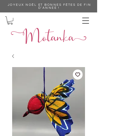
JOYEUX NOÊL ET BONNES FËTES DE FIN
D'ANNEE !