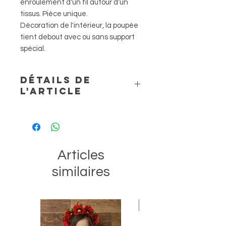
enroulement d'un fil autour d'un
tissus. Pièce unique.
Décoration de l'intérieur, la poupée
tient debout avec ou sans support
spécial.
DÉTAILS DE
L'ARTICLE
Matériaux neufs et de récupération :
tissus des couturières de bonne
qualité, fils, rubans, dentelle, perles
et fournitures. H=35 cm
Articles
similaires
Best-seller