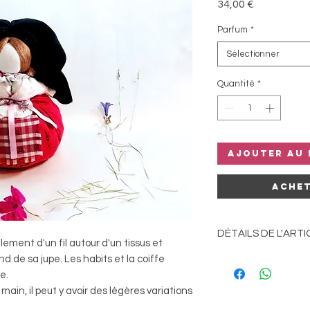
Prix
34,00 €
Parfum
*
Sélectionner
Quantité
*
Ajouter au 
Achet
DÉTAILS DE L'ARTI
ment d'un fil autour d'un tissus et
d de sa jupe. Les habits et la coiffe
Hauteur : 17 - 20 cm
ne.
in, il peut y avoir des légères variations