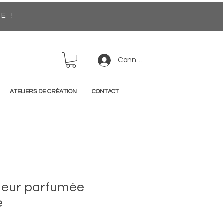
EE !
Connexion
ATELIERS DE CRÈATION
CONTACT
heur parfumée
e