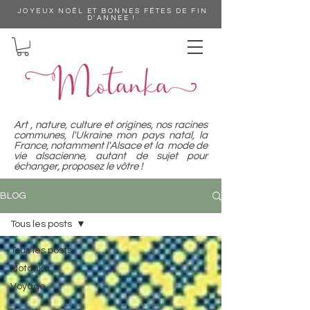
JOYEUX NOÊL ET BONNES FËTES DE FIN
D'ANNEE !
Art , nature, culture et origines, nos racines
communes, l'Ukraine mon pays natal, la
France, notamment l'Alsace et la mode de
vie alsacienne, autant de sujet pour
échanger, proposez le vôtre !
BLOG
Tous les posts
Tous les posts
Motanka
Voyage