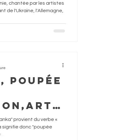
unie, chantée par les artistes
 de l'Ukraine, l'Allemagne,
ture
, poupée
ion,art
f,
tanka" provient du verbe «
n porte-
a signifie donc "poupée
..