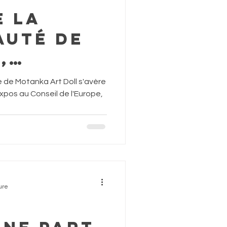
e la
uté de
,
ons au
e de Motanka Art Doll s'avère
 de
xpos au Conseil de l'Europe,
, Book
ecords
ure