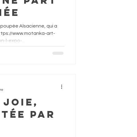
nne part
née
poupée Alsacienne, qui a
-l-expo-...
re
 joie,
étée par
a