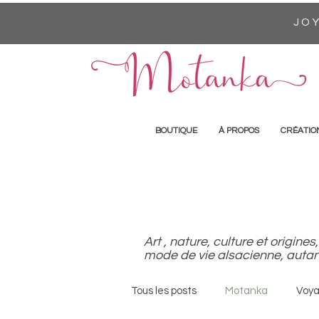
JOY
BOUTIQUE
À PROPOS
CRÉATIO
Art , nature, culture et origi
mode de vie alsacienne, autan
Tous les posts
Motanka
Voy