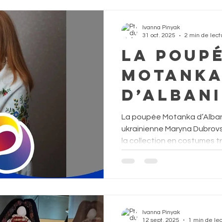
Ivanna Pinyak
31 oct. 2025
2 min de lect
La poupé
motank
d’Albani
collect
La poupée Motanka d’Albanie
"Membre
ukrainienne Maryna Dubrovsk
la collection en costumes t
Conseil
membres du Conseil de l’Eu
soutenu par Motanka Art Dol
l'Europe
Représentation permanente
Conseil de l’Europe, célèbre
l’Ukraine et l’Europe à traver
Ivanna Pinyak
12 sept. 2025
1 min de le