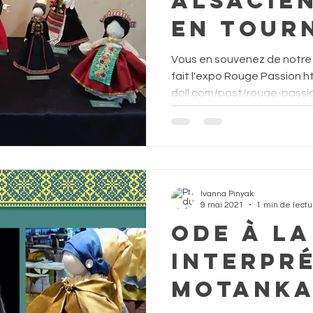
Alsacie
en tour
Vous en souvenez de notre 
fait l'expo Rouge Passion https://www.motanka-art-
doll.com/post/rouge-passion
Ivanna Pinyak
9 mai 2021
1 min de lectu
Ode à la
interpr
Motank