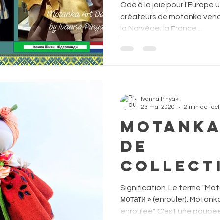
Ode à la joie pour l'Europe 
créateurs de motanka venant
la Norvège, la France ...
Ivanna Pinyak
23 mai 2020
2 min de lec
Motanka
de
collect
décorati
Signification. Le terme "Mo
talisma
мотати » (enrouler). Motank
enroulée". C'est une poupée.