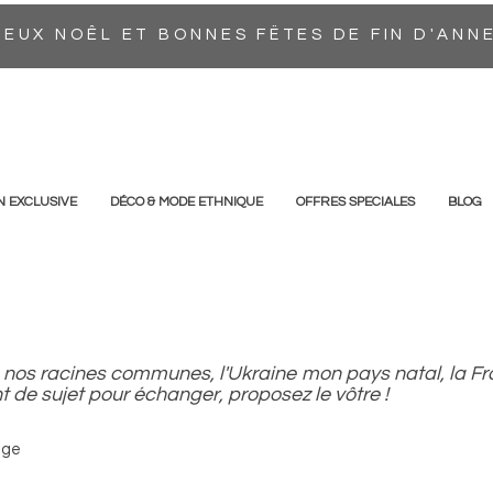
EUX NOÊL ET BONNES FËTES DE FIN D'ANN
N EXCLUSIVE
DÉCO & MODE ETHNIQUE
OFFRES SPECIALES
BLOG
nes, nos racines communes, l'Ukraine mon pays natal, la 
t de sujet pour échanger, proposez le vôtre !
age