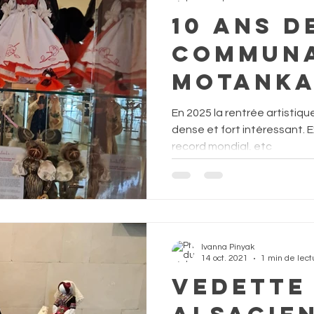
10 ans d
communa
Motanka
Expositi
En 2025 la rentrée artistiqu
Conseil
dense et fort intéressant. E
record mondial, etc
l'Europe
World R
Ivanna Pinyak
14 oct. 2021
1 min de lect
Vedette