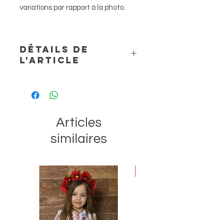
variations par rapport à la photo.
DÉTAILS DE
L'ARTICLE
Hauteur : 6-7 cm environ. Matériaux :
tissus, fils, rubans et / ou dentelle.
Articles
similaires
Best-seller