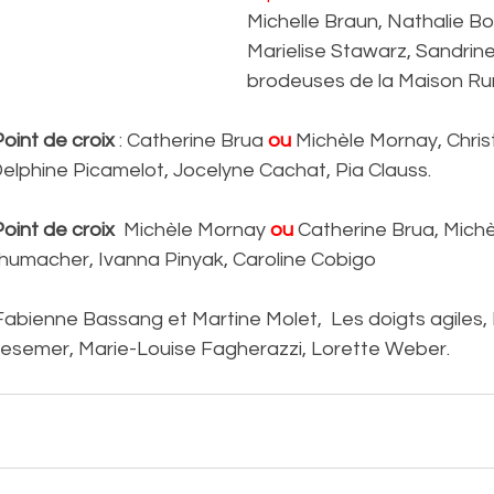
Michelle Braun, Nathalie B
Marielise Stawarz, Sandrine
brodeuses de la Maison Ru
oint de croix
 : Catherine Brua 
ou
 Michèle Mornay, Chris
Delphine Picamelot, Jocelyne Cachat, Pia Clauss.
Point de croix
  Michèle Mornay 
ou
 Catherine Brua, Michèl
chumacher, Ivanna Pinyak, Caroline Cobigo
 Fabienne Bassang et Martine Molet,  Les doigts agiles, 
riesemer, Marie-Louise Fagherazzi, Lorette Weber.