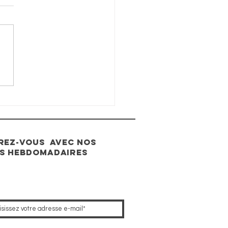
tanka Art
ll au
rché OFF de
ël à
rasbourg du
 novembre au
IREZ-VOUS avec nos
décembre
s hebdomadaires