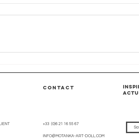
Motanka Art
Mo
Doll présente
Do
la SINGA Team
Ma
No
St
26
INSP
CONTACT
2 
actu
LIENT
+33 (0)6 21 16 55 67
INFO@MOTANKA-ART-DOLL.COM