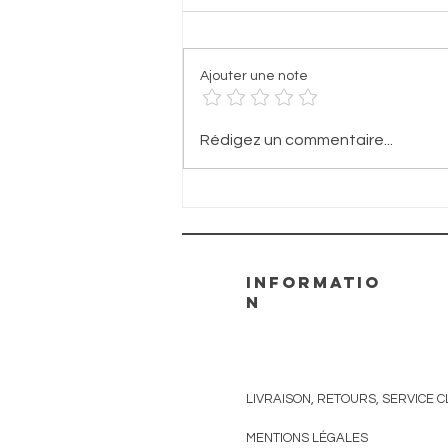
Ajouter une note
La poupée
Rédigez un commentaire...
motanka
ukrainienne
inspire la
jeune artiste
au concours
informatio
Eurovision
n
LIVRAISON, RETOURS, SERVICE C
MENTIONS
LÉGALES