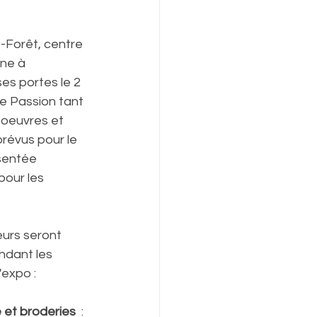
-Forêt, centre 
ne à 
es portes le 2 
ge Passion tant 
oeuvres et 
révus pour le 
ésentée 
pour les 
eurs seront 
ndant les 
'expo :
 et broderies
  :  