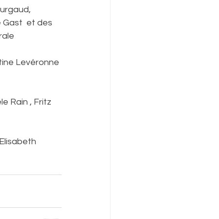
ourgaud, 
 Gast  et des 
rale
tine Levéronne 
e Rain , Fritz 
Elisabeth 