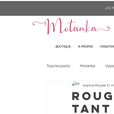
JOY
BOUTIQUE
À PROPOS
CRÉATIO
Tous les posts
Motanka
Voya
Ivanna Pinyak
31 m
Roug
tant