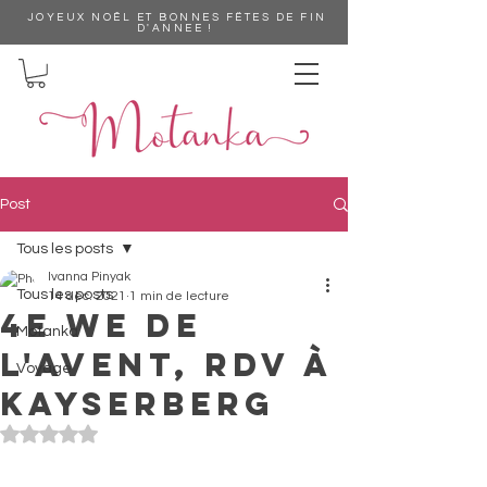
JOYEUX NOÊL ET BONNES FËTES DE FIN
D'ANNEE !
Post
Tous les posts
Ivanna Pinyak
Tous les posts
14 déc. 2021
1 min de lecture
4e we de
Motanka
l'Avent, rdv à
Voyage
Kayserberg
Noté NaN étoiles sur 5.