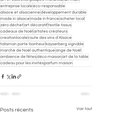
entreprise locale
éco-responsable
alsace et alsacienne
développement durable
made in alsace
made in france
acheter local
zéro déchet
art décoratif
textile tissus
cadeaux de Noël
artistes créateurs
creationlocale
route des vins d'Alsace
talisman porte-bonheur
kayserberg vignoble
marché de Noël authentique
ange de Noël
ambience de fêtes
déco maison
art de la table
cadeau pour les invités
parfum maison
Voir tout
Posts récents