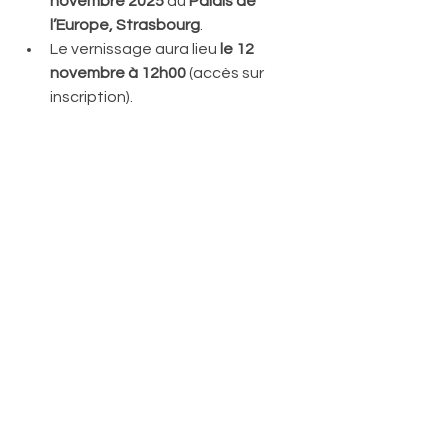
novembre 2025
 au 
Palais de 
l’Europe, Strasbourg
.
Le vernissage aura lieu 
le 12 
novembre à 12h00
 (accès sur 
inscription).
✨ 
Motanka Art Doll — un projet qui unit 
traditions, humanité et diplomatie 
culturelle.
#MotankaArtDoll
#Azerbaijan
#TetianaChekhovskaKostsova
#Artisanat
#CultureEuropéenne
#CouncilOfEurope
#UkraineIsEurope
#CulturalDiplomacy
art et collection
Art populaire
30 ans d'adhesion de l'Ukraine au Conseil de l'Europe
Europe Ukraine
Exposition à Strasbourg
Motanka Art Doll
Capitale européenne
art doll
art engagé
Representation permanente de l'Ukraine auprès du Conseil de l'Europe