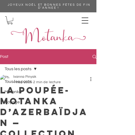
JOYEUX NOÊL ET BONNES FËTES DE FIN
D'ANNEE !
Post
Tous les posts
Ivanna Pinyak
Tous les posts
4 nov. 2025
2 min de lecture
La poupée-
Motanka
motanka
Voyage
d’Azerbaïdja
n —
collection