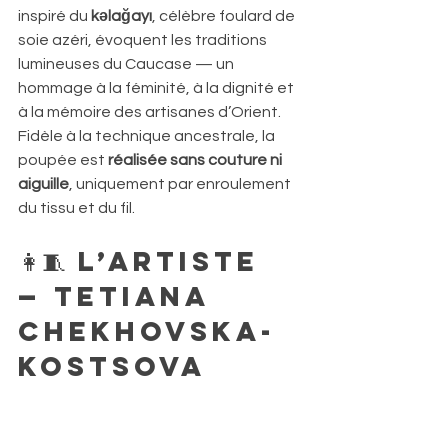
inspiré du 
kəlağayı
, célèbre foulard de 
soie azéri, évoquent les traditions 
lumineuses du Caucase — un 
hommage à la féminité, à la dignité et 
à la mémoire des artisanes d’Orient. 
Fidèle à la technique ancestrale, la 
poupée est 
réalisée sans couture ni 
aiguille
, uniquement par enroulement 
du tissu et du fil.
👩‍🧵 L’artiste 
— Tetiana 
Chekhovska-
Kostsova