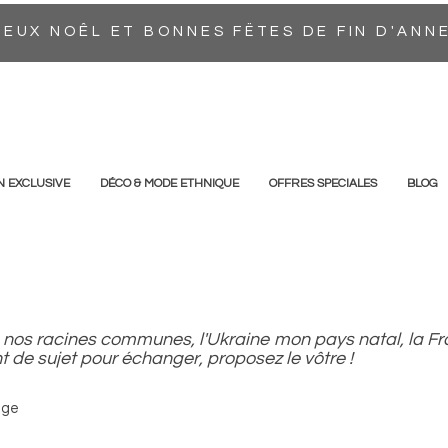
EUX NOÊL ET BONNES FËTES DE FIN D'ANN
N EXCLUSIVE
DÉCO & MODE ETHNIQUE
OFFRES SPECIALES
BLOG
nes, nos racines communes, l'Ukraine mon pays natal, la 
t de sujet pour échanger, proposez le vôtre !
age