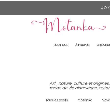
JOY
BOUTIQUE
À PROPOS
CRÉATIO
Art , nature, culture et origi
mode de vie alsacienne, autan
Tous les posts
Motanka
Voy