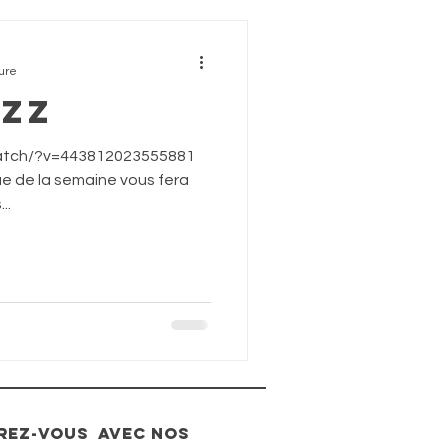
ure
azz
watch/?v=443812023555881
ue de la semaine vous fera
..
IREZ-VOUS avec nos